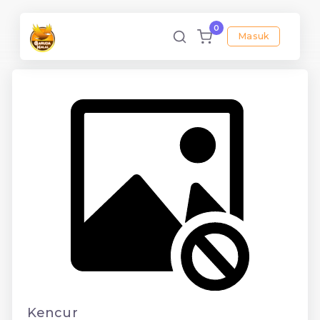
0
Masuk
Kencur